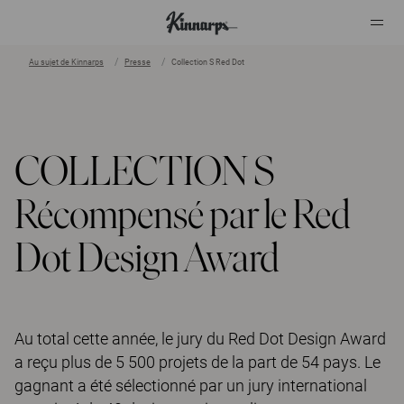
Au sujet de Kinnarps
Presse
Collection S Red Dot
?
?
COLLECTION S
Récompensé par le Red
Dot Design Award
Au total cette année, le jury du Red Dot Design Award
a reçu plus de 5 500 projets de la part de 54 pays. Le
gagnant a été sélectionné par un jury international