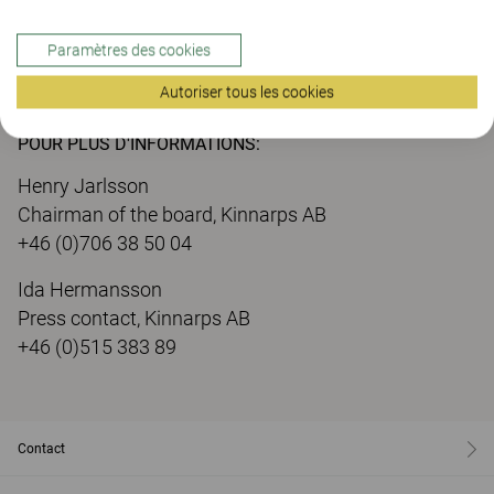
collaborateurs pour ce projet commun » précise
Robert Petersson.
Paramètres des cookies
Autoriser tous les cookies
POUR PLUS D'INFORMATIONS:
Henry Jarlsson
Chairman of the board, Kinnarps AB
+46 (0)706 38 50 04
Ida Hermansson
Press contact, Kinnarps AB
+46 (0)515 383 89
Contact