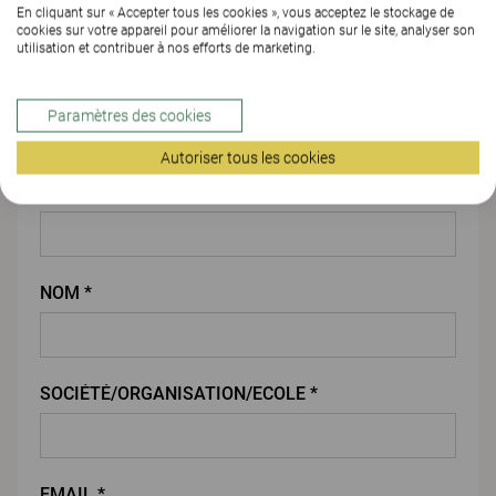
En cliquant sur « Accepter tous les cookies », vous acceptez le stockage de
cookies sur votre appareil pour améliorer la navigation sur le site, analyser son
utilisation et contribuer à nos efforts de marketing.
PIÈCE JOINTE
Paramètres des cookies
Vos coordonnées
Autoriser tous les cookies
PRENOM *
NOM *
SOCIÉTÉ/ORGANISATION/ECOLE *
EMAIL *