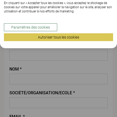
En cliquant sur « Accepter tous les cookies », vous acceptez le stockage de
cookies sur votre appareil pour améliorer la navigation sur le site, analyser son
utilisation et contribuer à nos efforts de marketing.
PIÈCE JOINTE
Paramètres des cookies
Vos coordonnées
Autoriser tous les cookies
PRENOM *
NOM *
SOCIÉTÉ/ORGANISATION/ECOLE *
EMAIL *