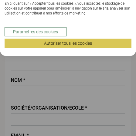
En cliquant sur « Accepter tous les cookies », vous acceptez le stockage de
cookies sur votre appareil pour améliorer la navigation sur le site, analyser son
utilisation et contribuer à nos efforts de marketing.
PIÈCE JOINTE
Paramètres des cookies
Vos coordonnées
Autoriser tous les cookies
PRENOM *
NOM *
SOCIÉTÉ/ORGANISATION/ECOLE *
EMAIL *