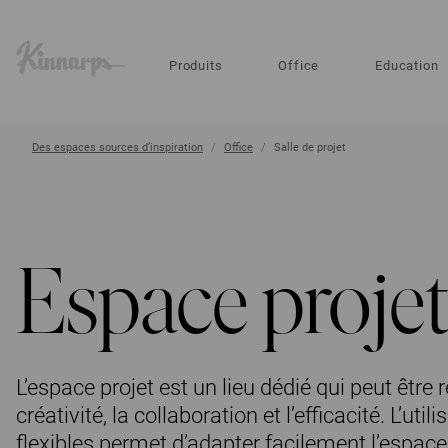
?
?
Produits
Office
Education
Des espaces sources d’inspiration
Office
Salle de projet
Espace projet
L’espace projet est un lieu dédié qui peut être 
créativité, la collaboration et l’efficacité. L’ut
flexibles permet d’adapter facilement l’espace