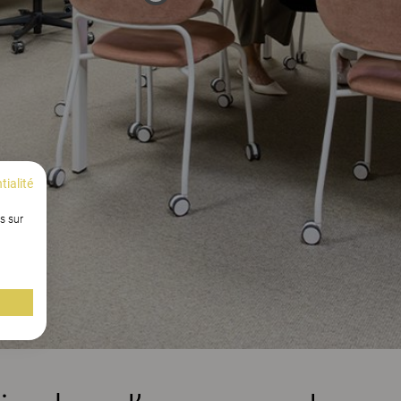
tialité
s sur