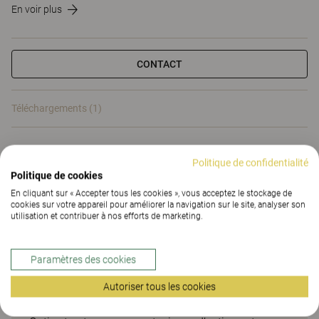
En voir plus
CONTACT
Téléchargements (1)
Téléchargements (
1
)
Politique de confidentialité
Politique de cookies
En cliquant sur « Accepter tous les cookies », vous acceptez le stockage de
cookies sur votre appareil pour améliorer la navigation sur le site, analyser son
utilisation et contribuer à nos efforts de marketing.
Options et accessoires
Paramètres des cookies
astucieux pour plans de
travail et tables de réunion
Autoriser tous les cookies