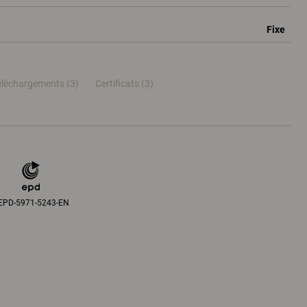
Fixe
éléchargements (3)
Certificats (
3
)
EPD-5971-5243-EN