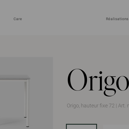
Care
Réalisations
Orig
Origo, hauteur fixe 72
|
Art.