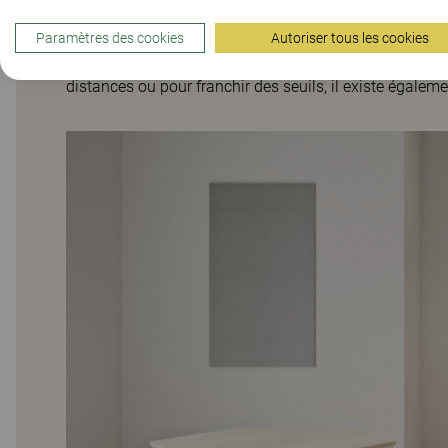
l’acoustique de la pièce. ORIGO peut être commandée a
pied, qui permettent de déplacer facilement les tables e
Paramètres des cookies
Autoriser tous les cookies
également possible d’ajouter des connecteurs. Pour les
distances ou pour franchir des seuils, il existe égalem