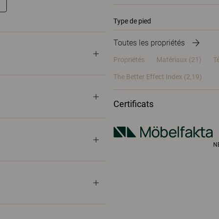
Type de pied
Toutes les propriétés
Propriétés
Matériaux
(21)
T
The Better Effect Index (2,19)
Certificats
N