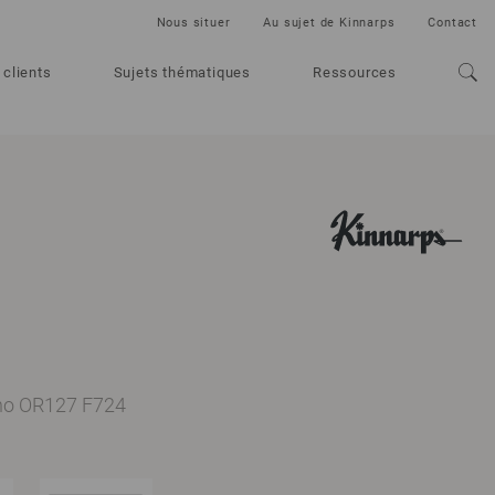
Nous situer
Au sujet de Kinnarps
Contact
 clients
Sujets thématiques
Ressources
o
 no OR127 F724