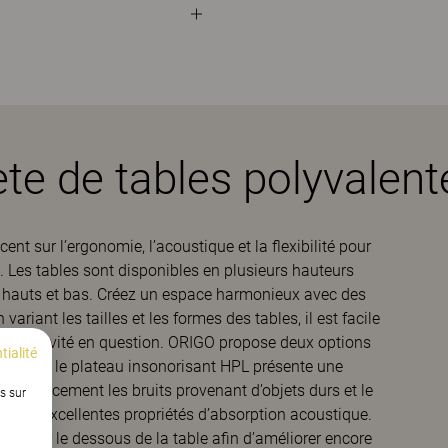
 de tables polyvalent
t sur l’ergonomie, l’acoustique et la flexibilité pour
. Les tables sont disponibles en plusieurs hauteurs
ges hauts et bas. Créez un espace harmonieux avec des
variant les tailles et les formes des tables, il est facile
nir l’activité en question. ORIGO propose deux options
tialité
tiques : le plateau insonorisant HPL présente une
it efficacement les bruits provenant d’objets durs et le
s sur
ée d’excellentes propriétés d’absorption acoustique.
n pour le dessous de la table afin d’améliorer encore