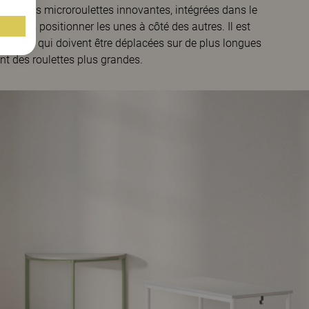
vec des microroulettes innovantes, intégrées dans le
t de les positionner les unes à côté des autres. Il est
 tables qui doivent être déplacées sur de plus longues
ent des roulettes plus grandes.