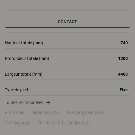
CONTACT
Hauteur totale (mm)
740
Profondeur totale (mm)
1200
Largeur totale (mm)
4400
Type de pied
Fixe
Toutes les propriétés
Propriétés
Matériaux
(32)
Téléchargements (9)
Certificats (
8
)
The Better Effect Index (2,3)