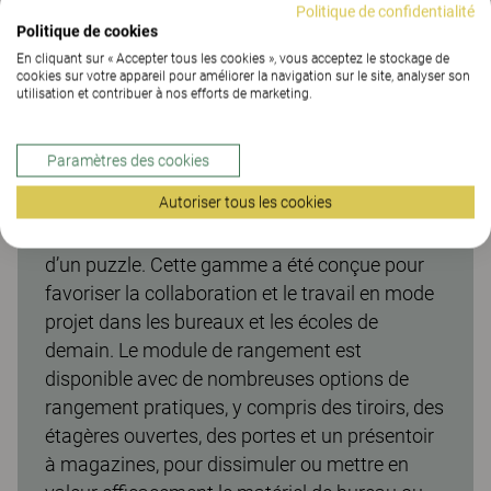
Politique de confidentialité
Politique de cookies
En cliquant sur « Accepter tous les cookies », vous acceptez le stockage de
cookies sur votre appareil pour améliorer la navigation sur le site, analyser son
utilisation et contribuer à nos efforts de marketing.
Rangement Trixagon
Paramètres des cookies
Le module de rangement TRIXAGON fait partie
Autoriser tous les cookies
d’une gamme de meubles astucieux de forme
hexagonale qui s’assemblent telles les pièces
d’un puzzle. Cette gamme a été conçue pour
favoriser la collaboration et le travail en mode
projet dans les bureaux et les écoles de
demain. Le module de rangement est
disponible avec de nombreuses options de
rangement pratiques, y compris des tiroirs, des
étagères ouvertes, des portes et un présentoir
à magazines, pour dissimuler ou mettre en