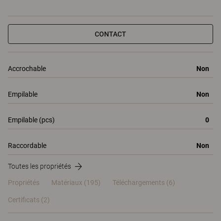
CONTACT
Accrochable
Non
Empilable
Non
Empilable (pcs)
0
Raccordable
Non
Toutes les propriétés
Propriétés
Matériaux
(195)
Téléchargements (6)
Certificats (
2
)