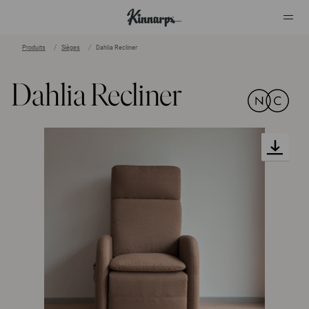
Produits
Sièges
Dahlia Recliner
?
?
Dahlia Recliner