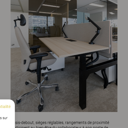
tialité
s sur
Assis-debout, sièges réglables, rangements de proximité
participent au bien-être du collaborateur à son poste de