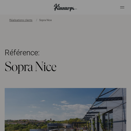
Réalisations clients
Sopra Nice
?
?
Référence:
Sopra Nice