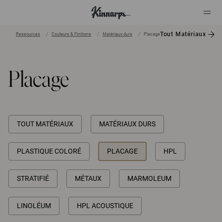
Tout Matériaux
Ressources
Couleurs & Finitions
Matériaux durs
Placage
?
?
Placage
TOUT MATÉRIAUX
MATÉRIAUX DURS
PLASTIQUE COLORÉ
PLACAGE
HPL
STRATIFIÉ
MÉTAUX
MARMOLEUM
LINOLÉUM
HPL ACOUSTIQUE