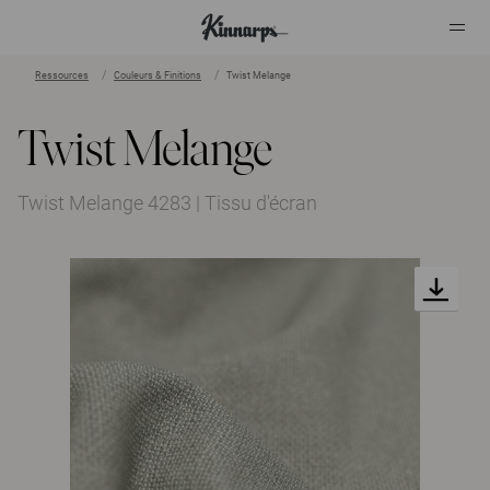
Ressources
Couleurs & Finitions
Twist Melange
?
?
Twist Melange
Twist Melange 4283 | Tissu d'écran