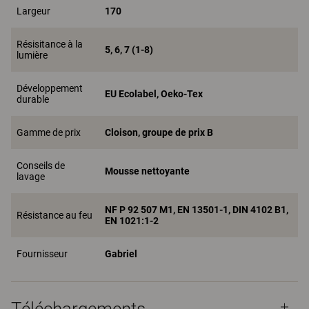
Largeur
170
Résisitance à la
5, 6, 7 (1-8)
lumière
Développement
EU Ecolabel, Oeko-Tex
durable
Gamme de prix
Cloison, groupe de prix B
Conseils de
Mousse nettoyante
lavage
NF P 92 507 M1, EN 13501-1, DIN 4102 B1,
Résistance au feu
EN 1021:1-2
Fournisseur
Gabriel