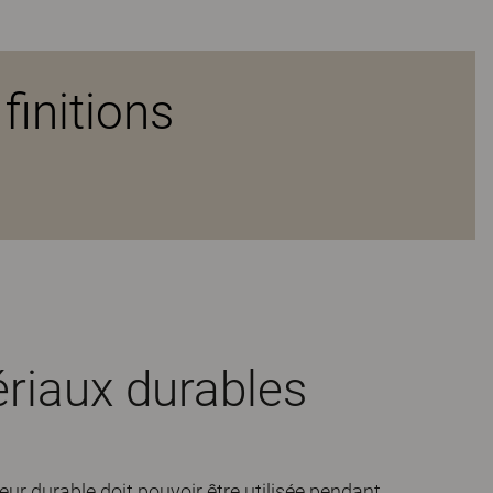
finitions
riaux durables
eur durable doit pouvoir être utilisée pendant