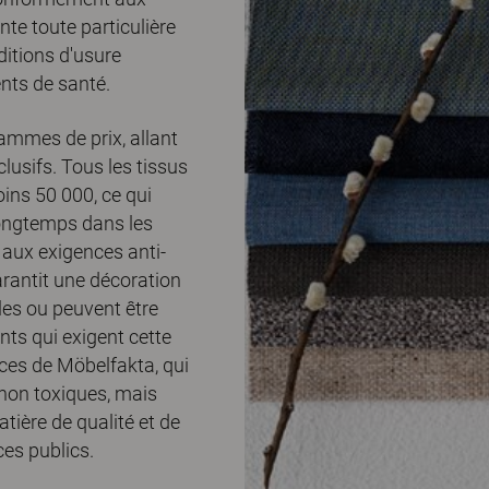
te toute particulière
itions d'usure
ents de santé.
mmes de prix, allant
usifs. Tous les tissus
ins 50 000, ce qui
 longtemps dans les
aux exigences anti-
rantit une décoration
bles ou peuvent être
nts qui exigent cette
nces de Möbelfakta, qui
 non toxiques, mais
tière de qualité et de
es publics.