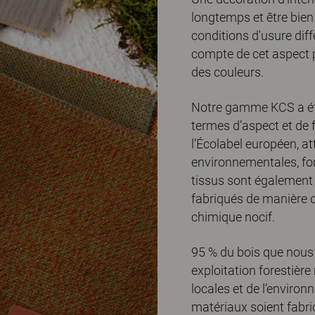
longtemps et être bien
conditions d'usure diff
compte de cet aspect p
des couleurs.
Notre gamme KCS a été
termes d’aspect et de f
l’Écolabel européen, a
environnementales, fon
tissus sont également 
fabriqués de manière d
chimique nocif.
95 % du bois que nous u
exploitation forestièr
locales et de l’enviro
matériaux soient fabri