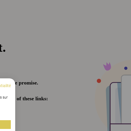
tialité
s sur