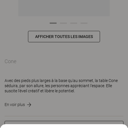
AFFICHER TOUTES LES IMAGES
Cone
Avec des pieds plus larges à la base qu'au sommet, la table Cone
séduira, par son allure, les personnes appréciant l'espace. Elle
suscite l'éveil créatif et libère le potentiel.
En voir plus
CONTACT