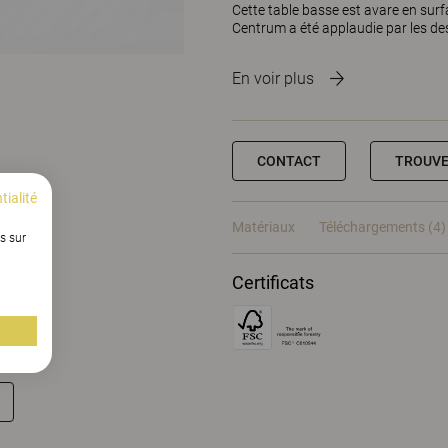
Cette table basse est avare en surf
Centrum a été applaudie par les de
En voir plus
CONTACT
TROUVE
tialité
Matériaux
Téléchargements (4)
s sur
Certificats