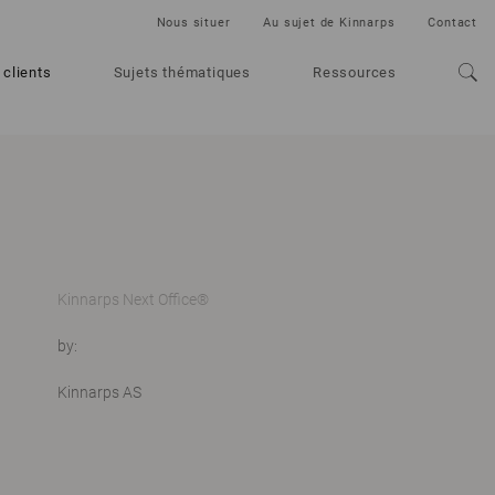
Nous situer
Au sujet de Kinnarps
Contact
 clients
Sujets thématiques
Ressources
Kinnarps Next Office®
by:
Kinnarps AS