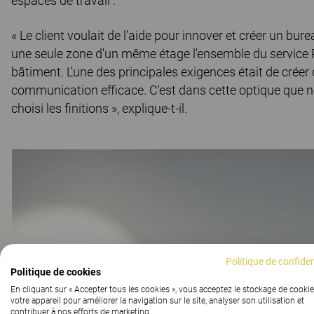
espaces de travail :
« Le client voulait de l'aide pour innover et créer un burea
une seule zone d'un même étage l'ensemble du service R&
bâtiment. L'une des principales exigences était de créer
communication efficace. C'est dans cette optique que
choisi les finitions », explique-t-il.
Politique de confiden
Politique de cookies
En cliquant sur « Accepter tous les cookies », vous acceptez le stockage de cookie
votre appareil pour améliorer la navigation sur le site, analyser son utilisation et
contribuer à nos efforts de marketing.