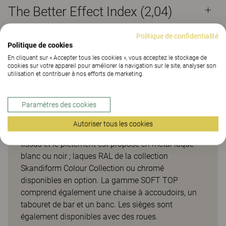
The Better Effect Index (2,04)
Politique de confidentialité
Politique de cookies
En cliquant sur « Accepter tous les cookies », vous acceptez le stockage de
cookies sur votre appareil pour améliorer la navigation sur le site, analyser son
Soft top
utilisation et contribuer à nos efforts de marketing.
Pourtant, leur design évoque un sentiment de
Paramètres des cookies
familiarité, si bien que tout le monde se sente chez
soi, même lorsqu'une grande distance nous sépare
Autoriser tous les cookies
de notre maison. L’assise peut être habillée de divers
tissus et le piètement est proposé en métal laqué
blanc ou noir ; laques RAL de la collection
Skandiform Colour Collection ou chromé
disponibles en option. La gamme SOFT TOP
comprend également une chaise à accoudoirs, un
tabouret de bar et un banc. Les sièges sont
également disponibles avec des roues.