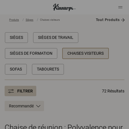
Tout Produits
Produits
Sièges
Chaises visiteurs
?
?
SIÈGES
SIÈGES DE TRAVAIL
SIÈGES DE FORMATION
CHAISES VISITEURS
SOFAS
TABOURETS
FILTRER
72 Résultats
Recommandé
Chaise de réunion : Polyvalence pour