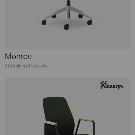
Monroe
316 Colors
|
8 Versions