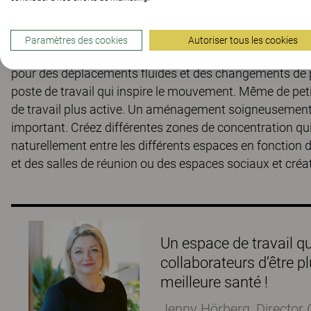
de mouvement
Paramètres des cookies
Autoriser tous les cookies
L’agencement du bureau affecte à la fois le comportemen
pour des déplacements fluides et des changements de p
poste de travail qui inspire le mouvement. Même de pe
de travail plus active. Un aménagement soigneusement
important. Créez différentes zones de concentration qu
naturellement entre les différents espaces en fonction d
et des salles de réunion ou des espaces sociaux et créat
Un espace de travail q
collaborateurs d’être p
meilleure santé !
Jenny Hörberg, Director