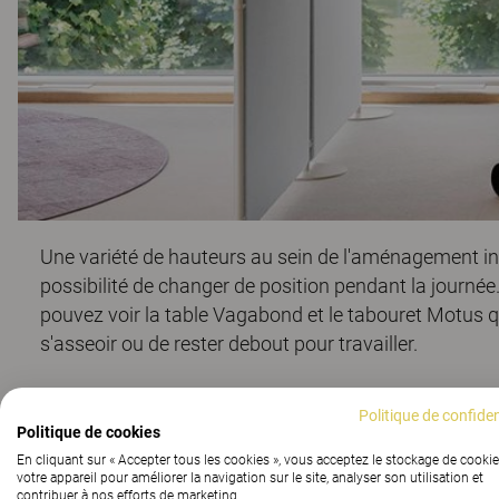
Une variété de hauteurs au sein de l'aménagement i
possibilité de changer de position pendant la journé
pouvez voir la table
Vagabond
et le tabouret
Motus
q
s'asseoir ou de rester debout pour travailler.
Politique de confiden
Politique de cookies
Le rôle du modèle dans
En cliquant sur « Accepter tous les cookies », vous acceptez le stockage de cookie
votre appareil pour améliorer la navigation sur le site, analyser son utilisation et
contribuer à nos efforts de marketing.